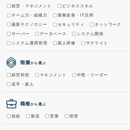
経営・マネジメント
ビジネススキル
チーム力・組織力
業務改善・IT活用
最新テクノロジー
セキュリティ
ネットワーク
サーバー
データベース
システム開発
システム運用管理
新人研修
サテライト
階層
から選ぶ
経営幹部
マネジメント
中堅・リーダー
若手・新人
職種
から選ぶ
技術
製造
営業
管理