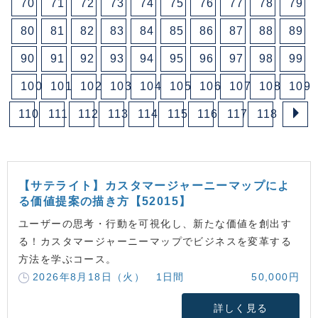
70
71
72
73
74
75
76
77
78
79
80
81
82
83
84
85
86
87
88
89
90
91
92
93
94
95
96
97
98
99
100
101
102
103
104
105
106
107
108
109
110
111
112
113
114
115
116
117
118
【サテライト】カスタマージャーニーマップによ
る価値提案の描き方【52015】
ユーザーの思考・行動を可視化し、新たな価値を創出す
る！カスタマージャーニーマップでビジネスを変革する
方法を学ぶコース。
2026年8月18日（火） 1日間
50,000円
詳しく見る